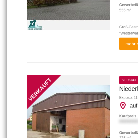
Gewerbefl
555 m²
Groß-Gast
"Westerwald
mehr e
VERKAUF
Nieder
Expose: 11
auf
Kaufpreis
XXXXXXX
Gewerbefl