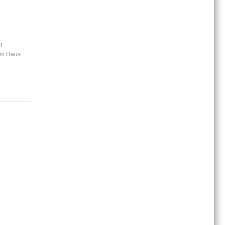
g
m Haus ...