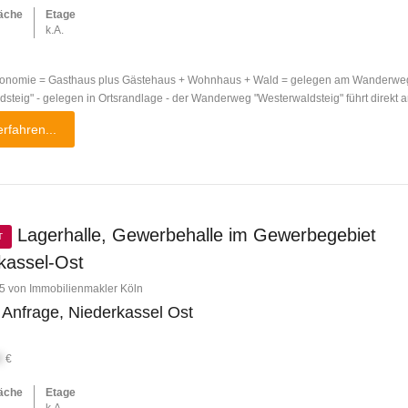
äche
Etage
k.A.
ronomie = Gasthaus plus Gästehaus + Wohnhaus + Wald = gelegen am Wanderwe
steig" - gelegen in Ortsrandlage - der Wanderweg "Westerwaldsteig" führt direkt a
rfahren...
Lagerhalle, Gewerbehalle im Gewerbegebiet
T
kassel-Ost
5 von Immobilienmakler Köln
 Anfrage, Niederkassel Ost
X
€
äche
Etage