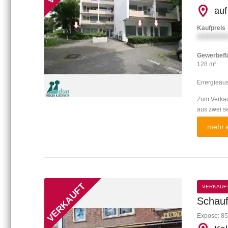
auf
Kaufpreis
XXXXXXX
Gewerbefl
128 m²
Energieau
Zum Verkau
aus zwei se
mehr e
VERKAUF
Schauf
Expose: 85