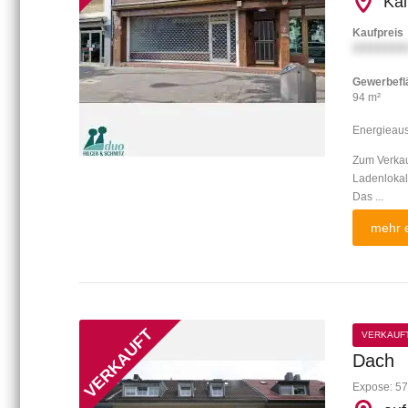
Kal
Kaufpreis
XXXXXXX
Gewerbefl
94 m²
Energieau
Zum Verkau
Ladenlokal
Das ...
mehr e
VERKAUF
Dach
Expose: 57