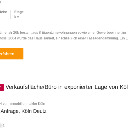
€
äche
Etage
k.A.
rnenstr 26b besteht aus 8 Eigentumswohnungen sowie einer Gewerbeeinheit im
hoss. 2004 wurde das Haus saniert, einschließlich einer Fassadendämmung. Ein 
rfahren...
Verkaufsfläche/Büro in exponierter Lage von Köl
T
4 von Immobilienmakler Köln
 Anfrage, Köln Deutz
X
€