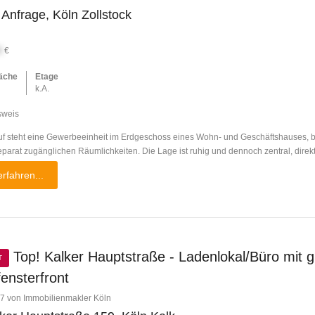
 Anfrage, Köln Zollstock
X
€
äche
Etage
k.A.
sweis
f steht eine Gewerbeeinheit im Erdgeschoss eines Wohn- und Geschäftshauses, 
parat zugänglichen Räumlichkeiten. Die Lage ist ruhig und dennoch zentral, direkt
rfahren...
Top! Kalker Hauptstraße - Ladenlokal/Büro mit 
T
ensterfront
7 von Immobilienmakler Köln