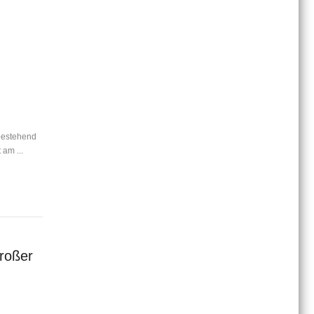
bestehend
 am ...
großer