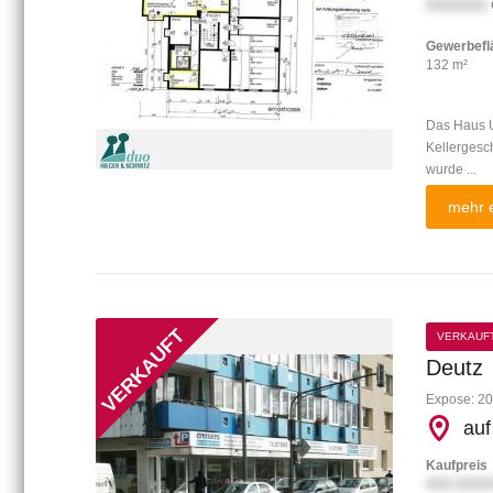
XXXXXXX
Gewerbefl
132 m²
Das Haus U
Kellergesc
wurde ...
mehr e
VERKAUF
Deutz
Expose: 20
auf
Kaufpreis
XXX.XXXX