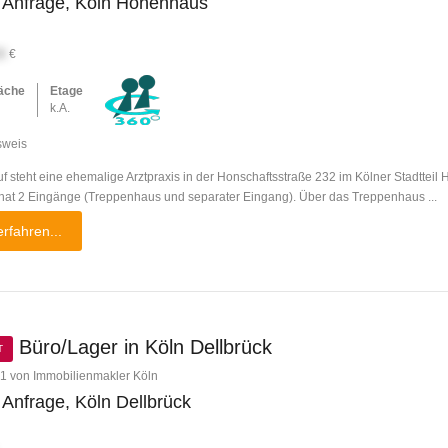
 Anfrage, Köln Höhenhaus
X
€
äche
Etage
k.A.
sweis
f steht eine ehemalige Arztpraxis in der Honschaftsstraße 232 im Kölner Stadtteil
 hat 2 Eingänge (Treppenhaus und separater Eingang). Über das Treppenhaus ...
rfahren...
Büro/Lager in Köln Dellbrück
T
1 von Immobilienmakler Köln
 Anfrage, Köln Dellbrück