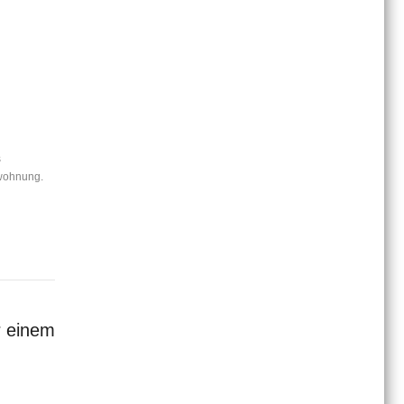
s
swohnung.
r einem