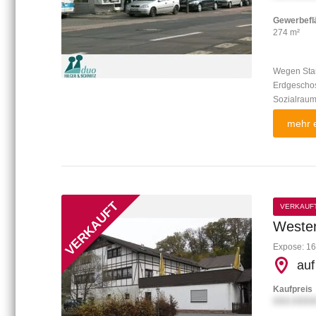
Gewerbefl
274 m²
Wegen Stan
Erdgeschos
Sozialraum 
mehr e
VERKAUF
Wester
Expose: 16
auf
Kaufpreis
XXX.XXXX