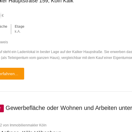
ker Hauptstraße 159, Köln Kalk
X
€
äche
Etage
k.A.
sweis
f steht ein Ladenlokal in bester Lage auf der Kalker Haupstraße. Sie erwerben da
 (als Teileigentum vom ganzen Haus), vergleichbar mit dem Kauf einer Eigentum
rfahren...
Gewerbefläche oder Wohnen und Arbeiten unte
T
2 von Immobilienmakler Köln