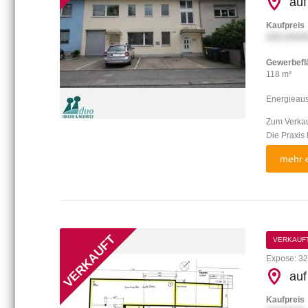
auf
Kaufpreis
XXX.XXXX
Gewerbefl
118 m²
Energieau
Zum Verkau
Die Praxis
mehr e
VERKAUF
Expose: 32
auf
Kaufpreis