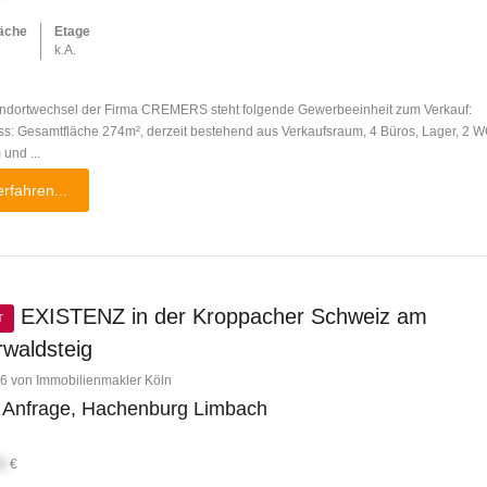
äche
Etage
k.A.
dortwechsel der Firma CREMERS steht folgende Gewerbeeinheit zum Verkauf:
s: Gesamtfläche 274m², derzeit bestehend aus Verkaufsraum, 4 Büros, Lager, 2 W
und ...
rfahren...
EXISTENZ in der Kroppacher Schweiz am
T
waldsteig
6 von Immobilienmakler Köln
 Anfrage, Hachenburg Limbach
X
€