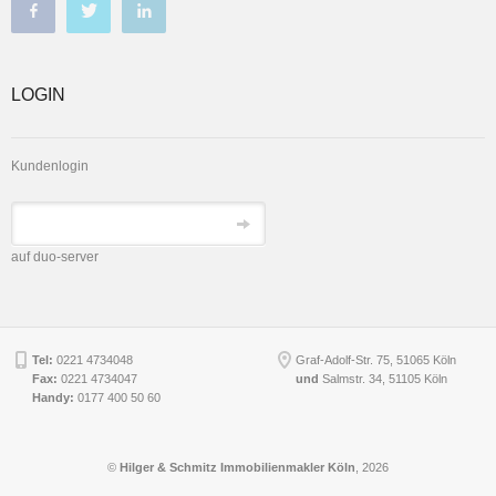
LOGIN
Kundenlogin
auf duo-server
Tel:
0221 4734048
Graf-Adolf-Str. 75, 51065 Köln
Fax:
0221 4734047
und
Salmstr. 34
,
51105
Köln
Handy:
0177 400 50 60
©
Hilger & Schmitz Immobilienmakler Köln
, 2026