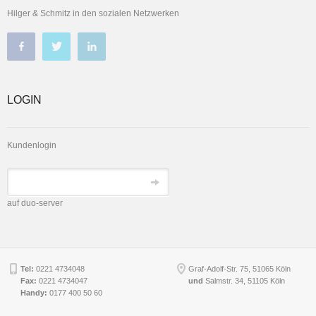
Hilger & Schmitz in den sozialen Netzwerken
LOGIN
Kundenlogin
auf duo-server
Tel:
0221 4734048
Graf-Adolf-Str. 75, 51065 Köln
Fax:
0221 4734047
und
Salmstr. 34
,
51105
Köln
Handy:
0177 400 50 60