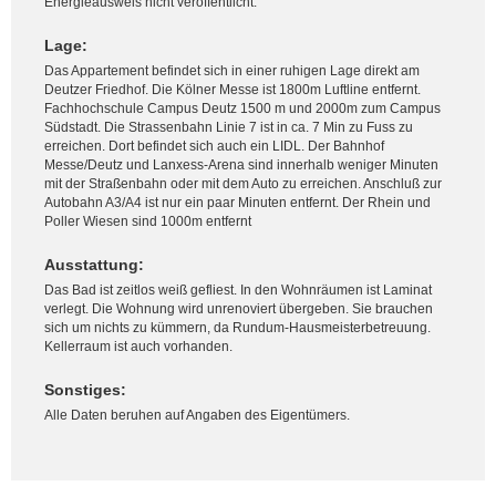
Energieausweis nicht veröffentlicht.
Lage:
Das Appartement befindet sich in einer ruhigen Lage direkt am
Deutzer Friedhof. Die Kölner Messe ist 1800m Luftline entfernt.
Fachhochschule Campus Deutz 1500 m und 2000m zum Campus
Südstadt. Die Strassenbahn Linie 7 ist in ca. 7 Min zu Fuss zu
erreichen. Dort befindet sich auch ein LIDL. Der Bahnhof
Messe/Deutz und Lanxess-Arena sind innerhalb weniger Minuten
mit der Straßenbahn oder mit dem Auto zu erreichen. Anschluß zur
Autobahn A3/A4 ist nur ein paar Minuten entfernt. Der Rhein und
Poller Wiesen sind 1000m entfernt
Ausstattung:
Das Bad ist zeitlos weiß gefliest. In den Wohnräumen ist Laminat
verlegt. Die Wohnung wird unrenoviert übergeben. Sie brauchen
sich um nichts zu kümmern, da Rundum-Hausmeisterbetreuung.
Kellerraum ist auch vorhanden.
Sonstiges:
Alle Daten beruhen auf Angaben des Eigentümers.