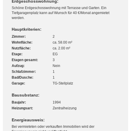
Erdgeschosswohnung:
Schöne Erdgeschosswohnung mit Terrasse und Garten. Ein
Tiefgaragenplatz kann auf Wunsch für 40 €/Monat angemietet
werden.
Hauptkriterien:
Zimmer:
2
Wohnfläche:
ca. 58.00 m²
Nutzfläche:
ca. 2.00 m²
Etage:
EG
Etagen gesamt:
3
Aufzug:
Nein
Schlafzimmer:
1
Bad/Dusche:
1
Garage:
TG-Stellplatz
Bausubstanz:
Baujahr:
1994
Heizungsart:
Zentralheizung
Energieausweis:
Bei vermieteten oder verkauften Immobilien wird der