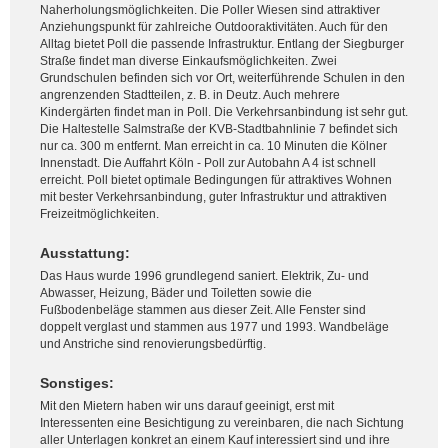
Naherholungsmöglichkeiten. Die Poller Wiesen sind attraktiver
Anziehungspunkt für zahlreiche Outdooraktivitäten. Auch für den
Alltag bietet Poll die passende Infrastruktur. Entlang der Siegburger
Straße findet man diverse Einkaufsmöglichkeiten. Zwei
Grundschulen befinden sich vor Ort, weiterführende Schulen in den
angrenzenden Stadtteilen, z. B. in Deutz. Auch mehrere
Kindergärten findet man in Poll. Die Verkehrsanbindung ist sehr gut.
Die Haltestelle Salmstraße der KVB-Stadtbahnlinie 7 befindet sich
nur ca. 300 m entfernt. Man erreicht in ca. 10 Minuten die Kölner
Innenstadt. Die Auffahrt Köln - Poll zur Autobahn A 4 ist schnell
erreicht. Poll bietet optimale Bedingungen für attraktives Wohnen
mit bester Verkehrsanbindung, guter Infrastruktur und attraktiven
Freizeitmöglichkeiten.
Ausstattung:
Das Haus wurde 1996 grundlegend saniert. Elektrik, Zu- und
Abwasser, Heizung, Bäder und Toiletten sowie die
Fußbodenbeläge stammen aus dieser Zeit. Alle Fenster sind
doppelt verglast und stammen aus 1977 und 1993. Wandbeläge
und Anstriche sind renovierungsbedürftig.
Sonstiges:
Mit den Mietern haben wir uns darauf geeinigt, erst mit
Interessenten eine Besichtigung zu vereinbaren, die nach Sichtung
aller Unterlagen konkret an einem Kauf interessiert sind und ihre