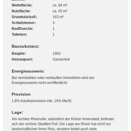
Wohnfläche:
ca. 94 m²
Nutzfläche:
ca. 45 m²
Grundstücksfl.:
163 m²
Schlafzimmer:
3
Bad/Dusche:
1
Toiletten:
1
Bausubstanz:
Baujahr:
1962
Heizungsart:
Gaszentral
Energieausweis:
Bei vermieteten oder verkauften Immobilien wird der
Energieausweis nicht veröffentlicht.
Provision
1,8% Käuferprovision inkl. 19% MwSt.
Lage:
Am rechten Rheinufer, südöstlich der Kölner Innenstadt, befindet
sich der schöne Stadtteil Poll. Die Lage am Rhein hat nicht nur
landschaftlichen ihren Reiz, sondern bietet auch viele