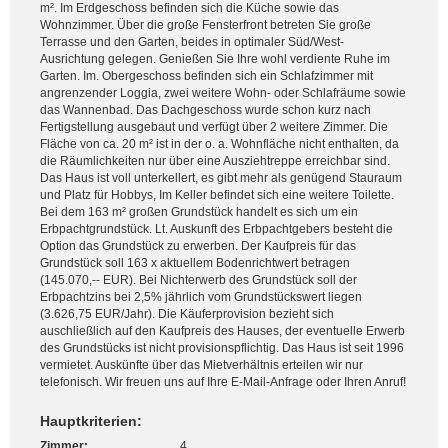
m². Im Erdgeschoss befinden sich die Küche sowie das
Wohnzimmer. Über die große Fensterfront betreten Sie große
Terrasse und den Garten, beides in optimaler Süd/West-
Ausrichtung gelegen. Genießen Sie Ihre wohl verdiente Ruhe im
Garten. Im. Obergeschoss befinden sich ein Schlafzimmer mit
angrenzender Loggia, zwei weitere Wohn- oder Schlafräume sowie
das Wannenbad. Das Dachgeschoss wurde schon kurz nach
Fertigstellung ausgebaut und verfügt über 2 weitere Zimmer. Die
Fläche von ca. 20 m² ist in der o. a. Wohnfläche nicht enthalten, da
die Räumlichkeiten nur über eine Ausziehtreppe erreichbar sind.
Das Haus ist voll unterkellert, es gibt mehr als genügend Stauraum
und Platz für Hobbys, Im Keller befindet sich eine weitere Toilette.
Bei dem 163 m² großen Grundstück handelt es sich um ein
Erbpachtgrundstück. Lt. Auskunft des Erbpachtgebers besteht die
Option das Grundstück zu erwerben. Der Kaufpreis für das
Grundstück soll 163 x aktuellem Bodenrichtwert betragen
(145.070,-- EUR). Bei Nichterwerb des Grundstück soll der
Erbpachtzins bei 2,5% jährlich vom Grundstückswert liegen
(3.626,75 EUR/Jahr). Die Käuferprovision bezieht sich
auschließlich auf den Kaufpreis des Hauses, der eventuelle Erwerb
des Grundstücks ist nicht provisionspflichtig. Das Haus ist seit 1996
vermietet. Auskünfte über das Mietverhältnis erteilen wir nur
telefonisch. Wir freuen uns auf Ihre E-Mail-Anfrage oder Ihren Anruf!
Hauptkriterien:
Zimmer:
4