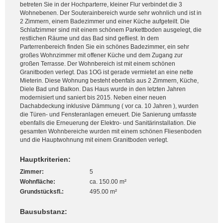
betreten Sie in der Hochparterre, kleiner Flur verbindet die 3
Wohnebenen. Der Souterainbereich wurde sehr wohnlich und ist in
2 Zimmern, einem Badezimmer und einer Küche aufgeteilt. Die
Schlafzimmer sind mit einem schönem Parkettboden ausgelegt, die
restlichen Räume und das Bad sind gefliest. In dem
Parterrenbereich finden Sie ein schönes Badezimmer, ein sehr
großes Wohnzimmer mit offener Küche und dem Zugang zur
großen Terrasse. Der Wohnbereich ist mit einem schönen
Granitboden verlegt. Das 1OG ist gerade vermietet an eine nette
Mieterin. Diese Wohnung besteht ebenfals aus 2 Zimmern, Küche,
Diele Bad und Balkon. Das Haus wurde in den letzten Jahren
modernisiert und saniert bis 2015. Neben einer neuen
Dachabdeckung inklusive Dämmung ( vor ca. 10 Jahren ), wurden
die Türen- und Fensteranlagen erneuert. Die Sanierung umfasste
ebenfalls die Erneuerung der Elektro- und Sanitärinstallation. Die
gesamten Wohnbereiche wurden mit einem schönen Fliesenboden
und die Hauptwohnung mit einem Granitboden verlegt.
Hauptkriterien:
Zimmer:
5
Wohnfläche:
ca. 150.00 m²
Grundstücksfl.:
495.00 m²
Bausubstanz: