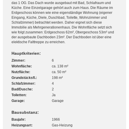
das 1 OG. Das Dach wurde ausgebaut mit Bad, Schlafraum und
Küche. Eine Einzelgarage gehört auch zum Haus. Die Räume im
Erdgeschoss können wie eine eigenständige Wohnung (eigener
Eingang, Küche, Diele, Duschbad, Toilette, Wohnzimmer und
Schlafzimmer) betrachtet werden. Daher eignet sich diese
Immobilie als Mehrgenerationenhaus. Die Wohnfläche setzt sich
wie folgt zusammen: Erdgeschoss 62m², Obergeschoss 53m² und
der ausgebaute Dachboden 23m². Der Dachboden ist über eine
elektische Falttreppe zu erreichen.
Hauptkriterien:
Zimmer:
6
Wohnfläche:
ca. 138 m²
Nutzfläche:
ca. 50 m²
Grundstücksfl.:
198 m²
Schlafzimmer:
4
Bad/Dusche:
2
Toiletten:
Ja
Garage:
Garage
Bausubstanz:
Baujahr:
1966
Heizungsart:
Gas-Heizung