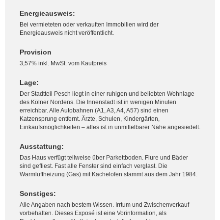
Energieausweis:
Bei vermieteten oder verkauften Immobilien wird der
Energieausweis nicht veröffentlicht.
Provision
3,57% inkl. MwSt. vom Kaufpreis
Lage:
Der Stadtteil Pesch liegt in einer ruhigen und beliebten Wohnlage
des Kölner Nordens. Die Innenstadt ist in wenigen Minuten
erreichbar. Alle Autobahnen (A1, A3, A4, A57) sind einen
Katzensprung entfernt. Ärzte, Schulen, Kindergärten,
Einkaufsmöglichkeiten – alles ist in unmittelbarer Nähe angesiedelt.
Ausstattung:
Das Haus verfügt teilweise über Parkettboden. Flure und Bäder
sind gefliest. Fast alle Fenster sind einfach verglast. Die
Warmluftheizung (Gas) mit Kachelofen stammt aus dem Jahr 1984.
Sonstiges:
Alle Angaben nach bestem Wissen. Irrtum und Zwischenverkauf
vorbehalten. Dieses Exposé ist eine Vorinformation, als