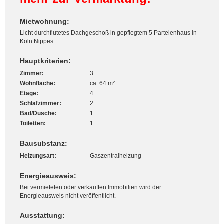
Mietwohnung:
Licht durchflutetes Dachgeschoß in gepflegtem 5 Parteienhaus in
Köln Nippes
Hauptkriterien:
Zimmer:
3
Wohnfläche:
ca. 64 m²
Etage:
4
Schlafzimmer:
2
Bad/Dusche:
1
Toiletten:
1
Bausubstanz:
Heizungsart:
Gaszentralheizung
Energieausweis:
Bei vermieteten oder verkauften Immobilien wird der
Energieausweis nicht veröffentlicht.
Ausstattung: