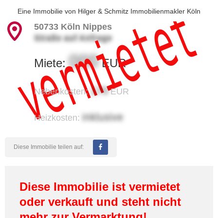
vermietet
Eine Immobilie von
Hilger & Schmitz Immobilienmakler Köln
50733
Köln Nippes
Straße auf Anfrage
000
Miete:
EUR
170
Nebenkosten:
EUR
inklusive
Heizkosten:
Diese Immobilie teilen auf:
Diese Immobilie ist vermietet
oder verkauft und steht nicht
mehr zur Vermarktung!