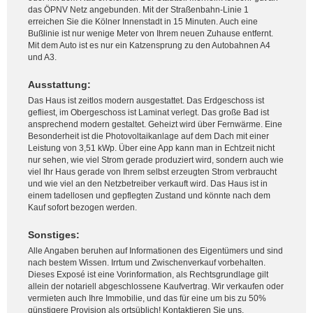
das ÖPNV Netz angebunden. Mit der Straßenbahn-Linie 1
erreichen Sie die Kölner Innenstadt in 15 Minuten. Auch eine
Bußlinie ist nur wenige Meter von Ihrem neuen Zuhause entfernt.
Mit dem Auto ist es nur ein Katzensprung zu den Autobahnen A4
und A3.
Ausstattung:
Das Haus ist zeitlos modern ausgestattet. Das Erdgeschoss ist
gefliest, im Obergeschoss ist Laminat verlegt. Das große Bad ist
ansprechend modern gestaltet. Geheizt wird über Fernwärme. Eine
Besonderheit ist die Photovoltaikanlage auf dem Dach mit einer
Leistung von 3,51 kWp. Über eine App kann man in Echtzeit nicht
nur sehen, wie viel Strom gerade produziert wird, sondern auch wie
viel Ihr Haus gerade von Ihrem selbst erzeugten Strom verbraucht
und wie viel an den Netzbetreiber verkauft wird. Das Haus ist in
einem tadellosen und gepflegten Zustand und könnte nach dem
Kauf sofort bezogen werden.
Sonstiges:
Alle Angaben beruhen auf Informationen des Eigentümers und sind
nach bestem Wissen. Irrtum und Zwischenverkauf vorbehalten.
Dieses Exposé ist eine Vorinformation, als Rechtsgrundlage gilt
allein der notariell abgeschlossene Kaufvertrag. Wir verkaufen oder
vermieten auch Ihre Immobilie, und das für eine um bis zu 50%
günstigere Provision als ortsüblich! Kontaktieren Sie uns.