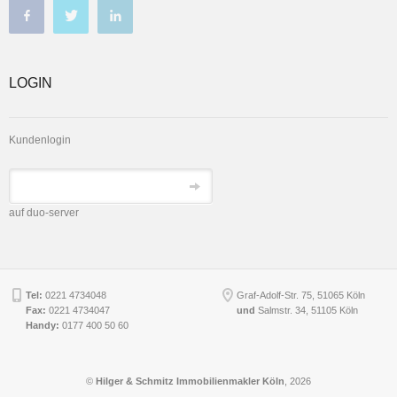
LOGIN
Kundenlogin
auf duo-server
Tel:
0221 4734048
Graf-Adolf-Str. 75, 51065 Köln
Fax:
0221 4734047
und
Salmstr. 34
,
51105
Köln
Handy:
0177 400 50 60
©
Hilger & Schmitz Immobilienmakler Köln
, 2026