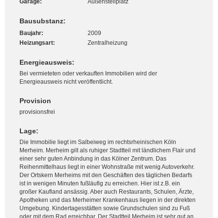
Garage:
Außenstellplatz
Bausubstanz:
Baujahr:
2009
Heizungsart:
Zentralheizung
Energieausweis:
Bei vermieteten oder verkauften Immobilien wird der
Energieausweis nicht veröffentlicht.
Provision
provisionsfrei
Lage:
Die Immobilie liegt im Salbeiweg im rechtsrheinischen Köln
Merheim. Merheim gilt als ruhiger Stadtteil mit ländlichem Flair und
einer sehr guten Anbindung in das Kölner Zentrum. Das
Reihenmittelhaus liegt in einer Wohnstraße mit wenig Autoverkehr.
Der Ortskern Merheims mit den Geschäften des täglichen Bedarfs
ist in wenigen Minuten fußläufig zu erreichen. Hier ist z.B. ein
großer Kaufland ansässig. Aber auch Restaurants, Schulen, Ärzte,
Apotheken und das Merheimer Krankenhaus liegen in der direkten
Umgebung. Kindertagesstätten sowie Grundschulen sind zu Fuß
oder mit dem Rad erreichbar. Der Stadtteil Merheim ist sehr gut an