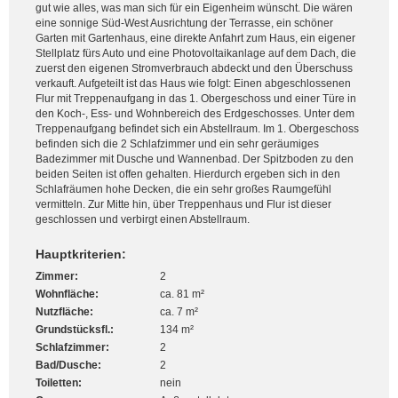
gut wie alles, was man sich für ein Eigenheim wünscht. Die wären
eine sonnige Süd-West Ausrichtung der Terrasse, ein schöner
Garten mit Gartenhaus, eine direkte Anfahrt zum Haus, ein eigener
Stellplatz fürs Auto und eine Photovoltaikanlage auf dem Dach, die
zuerst den eigenen Stromverbrauch abdeckt und den Überschuss
verkauft. Aufgeteilt ist das Haus wie folgt: Einen abgeschlossenen
Flur mit Treppenaufgang in das 1. Obergeschoss und einer Türe in
den Koch-, Ess- und Wohnbereich des Erdgeschosses. Unter dem
Treppenaufgang befindet sich ein Abstellraum. Im 1. Obergeschoss
befinden sich die 2 Schlafzimmer und ein sehr geräumiges
Badezimmer mit Dusche und Wannenbad. Der Spitzboden zu den
beiden Seiten ist offen gehalten. Hierdurch ergeben sich in den
Schlafräumen hohe Decken, die ein sehr großes Raumgefühl
vermitteln. Zur Mitte hin, über Treppenhaus und Flur ist dieser
geschlossen und verbirgt einen Abstellraum.
Hauptkriterien:
Zimmer:
2
Wohnfläche:
ca. 81 m²
Nutzfläche:
ca. 7 m²
Grundstücksfl.:
134 m²
Schlafzimmer:
2
Bad/Dusche:
2
Toiletten:
nein