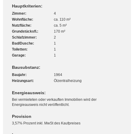
Hauptkriterien:
Zimmer:
4
Wohnfläche:
ca. 110 m²
Nutzfläche:
ca. 5 m²
Grundstücksfl.:
170 m²
Schlafzimmer:
2
Bad/Dusche:
1
Toiletten:
1
Garage:
1
Bausubstanz:
Baujahr:
1964
Heizungsart:
Ölzentralheizung
Energieausweis:
Bei vermieteten oder verkauften Immobilien wird der
Energieausweis nicht veröffentlicht.
Provision
3,57% Prozent inkl. MwSt des Kaufpreises