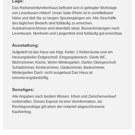
Lage:
Das Reiheneinfamilienhaus befindet sich in gefragter Wohnlage
von Leverkusen-Hitdorf. Unser Vater Rhein ist in unmittelbarer
Nähe und lädt Sie zu langen Spaziergängen ein. Alle Geschäfte
des täglichen Bedarfs sind fußläufig zu erreichen.
Autobahnanschlüsse sind ebenfalls ideal. Busverbindungen nach
Leverkusen, Monheim und Langenfeld sind fußläufig gut erreichbar.
Ausstattung:
Aufgeteilt ist das Haus wie folgt. Keller: 2 Kellerräume und ein
Heizungskeller Erdgeschoß: Eingangsbereich, Gäste WC,
Wohnzimmer, Küche, Wohn-Wintergarten, Garten Obergeschoß:
Schlafzimmer, Kinderzimmer, Gästezimmer, Badezimmer,
Wintergarten Dach: nicht ausgebaut Das Haus ist
renovierungsbedürftig.
Sonstiges:
Alle Angaben nach bestem Wissen. Irrtum und Zwischenverkauf
vorbehalten. Dieses Exposé ist eine Vorinformation, als
Rechtsgrundlage gilt allein der notariell abgeschlossene
Kaufvertrag.