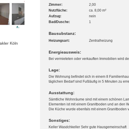
Zimmer:
2,00
Nutzfläche:
ca. 8,00 m²
Aufzug:
nein
Bad/Dusche:
1
Bausubstanz:
Heizungsart:
Zentralheizung
akler Köln
Energieausweis:
Bei vermieteten oder verkauften Immobilien wird der
Lage:
Die Wohnung befindet sich in einem 8 Familienhaus
täglichen Bedarf sind Fußläufig in 5 Minuten zu err
Ausstattung:
Sämtliche Wohnräume sind mit einem schönen Lami
Elementen ist mit einem Granitboden und an den Wä
Die Küche wurde ebenfals mit einem Granitboden ver
Sonstiges:
Keller Wasdchkeller Sehr gute Hausgemeinschaft