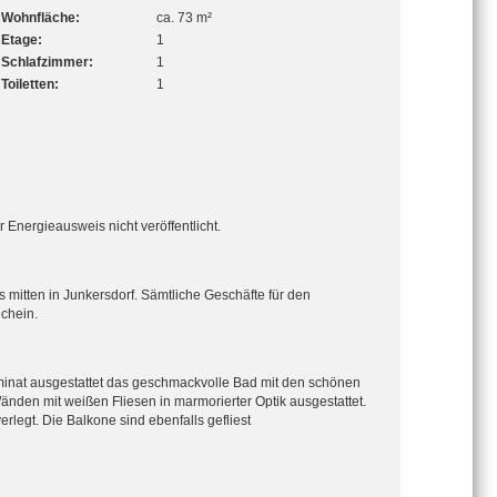
Wohnfläche:
ca. 73 m²
Etage:
1
Schlafzimmer:
1
Toiletten:
1
 Energieausweis nicht veröffentlicht.
 mitten in Junkersdorf. Sämtliche Geschäfte für den
echein.
nat ausgestattet das geschmackvolle Bad mit den schönen
nden mit weißen Fliesen in marmorierter Optik ausgestattet.
legt. Die Balkone sind ebenfalls gefliest