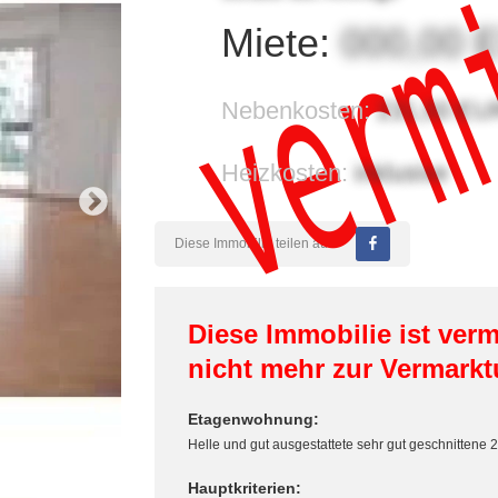
verm
Miete:
000,00
Nebenkosten:
231,00 EU
Heizkosten:
inklusive
Diese Immobilie teilen auf:
Diese Immobilie ist verm
nicht mehr zur Vermarkt
Etagenwohnung:
Helle und gut ausgestattete sehr gut geschnittene
Hauptkriterien: