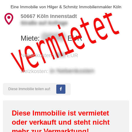
vermietet
Eine Immobilie von
Hilger & Schmitz Immobilienmakler Köln
50667
Köln Innenstadt
Straße auf Anfrage
0000
Miete:
EUR
300
Nebenkosten:
EUR
in Nebenkosten
Heizkosten:
Diese Immobilie teilen auf:
Diese Immobilie ist vermietet
oder verkauft und steht nicht
mehr zur Vermarktung!