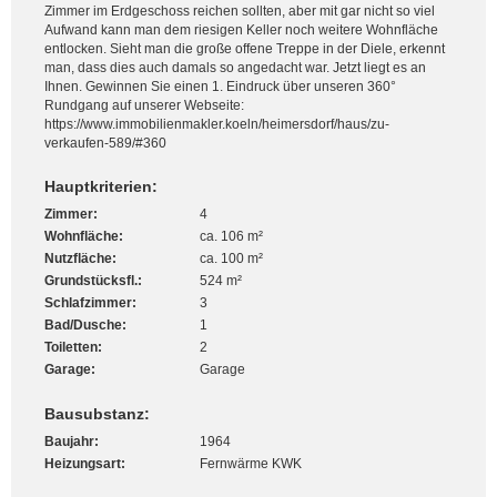
Zimmer im Erdgeschoss reichen sollten, aber mit gar nicht so viel
Aufwand kann man dem riesigen Keller noch weitere Wohnfläche
entlocken. Sieht man die große offene Treppe in der Diele, erkennt
man, dass dies auch damals so angedacht war. Jetzt liegt es an
Ihnen. Gewinnen Sie einen 1. Eindruck über unseren 360°
Rundgang auf unserer Webseite:
https://www.immobilienmakler.koeln/heimersdorf/haus/zu-
verkaufen-589/#360
Hauptkriterien:
Zimmer:
4
Wohnfläche:
ca. 106 m²
Nutzfläche:
ca. 100 m²
Grundstücksfl.:
524 m²
Schlafzimmer:
3
Bad/Dusche:
1
Toiletten:
2
Garage:
Garage
Bausubstanz:
Baujahr:
1964
Heizungsart:
Fernwärme KWK