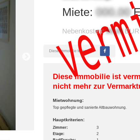
verm
Miete:
000,00
E
Nebenkosten:
90,00
EUR
Diese Immobilie teilen auf:
Diese Immobilie ist verm
nicht mehr zur Vermarkt
Mietwohnung:
Top gepflegte und sanierte Altbauwohnung.
Hauptkriterien:
Zimmer:
3
Etage:
2