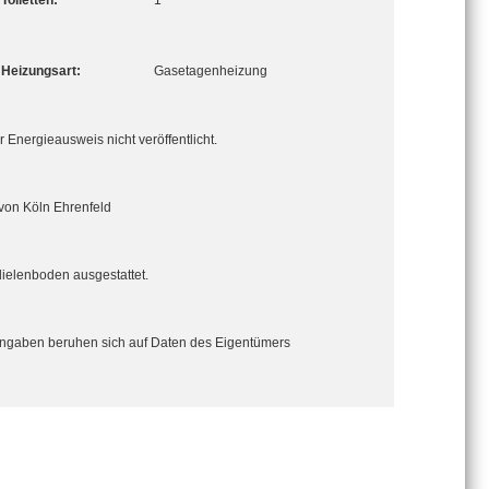
Toiletten:
1
Heizungsart:
Gasetagenheizung
 Energieausweis nicht veröffentlicht.
von Köln Ehrenfeld
ielenboden ausgestattet.
 Angaben beruhen sich auf Daten des Eigentümers