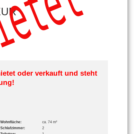
ietet
UR
ietet oder verkauft und steht
ung!
Wohnfläche:
ca. 74 m²
Schlafzimmer:
2