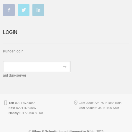
LOGIN
Kundenlogin
auf duo-server
Tel:
0221 4734048
Graf-Adolf-Str. 75, 51065 Köln
Fax:
0221 4734047
und
Salmstr. 34
,
51105
Köln
Handy:
0177 400 50 60
©
Hilger & Schmitz Immobilienmakler Köln
, 2026