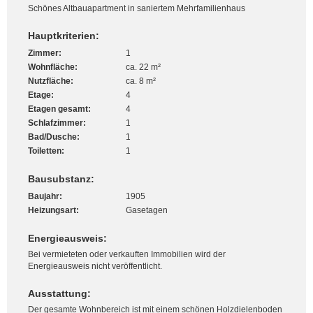
Schönes Altbauapartment in saniertem Mehrfamilienhaus
Hauptkriterien:
Zimmer:
1
Wohnfläche:
ca. 22 m²
Nutzfläche:
ca. 8 m²
Etage:
4
Etagen gesamt:
4
Schlafzimmer:
1
Bad/Dusche:
1
Toiletten:
1
Bausubstanz:
Baujahr:
1905
Heizungsart:
Gasetagen
Energieausweis:
Bei vermieteten oder verkauften Immobilien wird der
Energieausweis nicht veröffentlicht.
Ausstattung:
Der gesamte Wohnbereich ist mit einem schönen Holzdielenboden