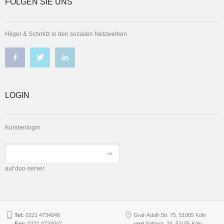
FOLGEN SIE UNS
Hilger & Schmitz in den sozialen Netzwerken
LOGIN
Kundenlogin
auf duo-server
Tel:
0221 4734048
Graf-Adolf-Str. 75, 51065 Köln
Fax:
0221 4734047
und
Salmstr. 34
,
51105
Köln