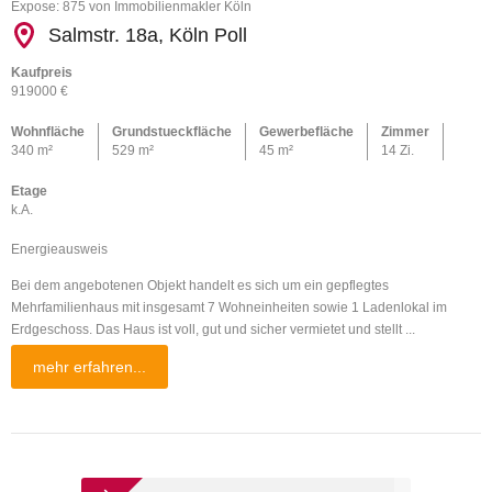
Expose: 875 von Immobilienmakler Köln
Salmstr. 18a, Köln Poll
Kaufpreis
919000 €
Wohnfläche
Grundstueckfläche
Gewerbefläche
Zimmer
340 m²
529 m²
45 m²
14 Zi.
Etage
k.A.
Energieausweis
Bei dem angebotenen Objekt handelt es sich um ein gepflegtes
Mehrfamilienhaus mit insgesamt 7 Wohneinheiten sowie 1 Ladenlokal im
Erdgeschoss. Das Haus ist voll, gut und sicher vermietet und stellt ...
mehr erfahren...