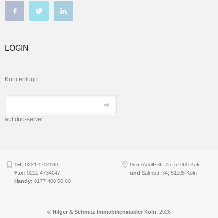
LOGIN
Kundenlogin
auf duo-server
Tel:
0221 4734048
Graf-Adolf-Str. 75, 51065 Köln
Fax:
0221 4734047
und
Salmstr. 34
,
51105
Köln
Handy:
0177 400 50 60
©
Hilger & Schmitz Immobilienmakler Köln
, 2026