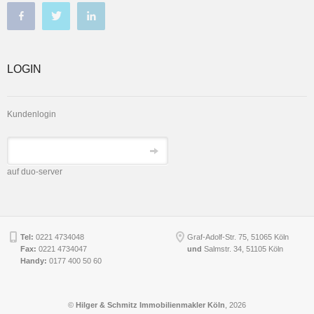
LOGIN
Kundenlogin
auf duo-server
Tel:
0221 4734048
Graf-Adolf-Str. 75, 51065 Köln
Fax:
0221 4734047
und
Salmstr. 34
,
51105
Köln
Handy:
0177 400 50 60
©
Hilger & Schmitz Immobilienmakler Köln
, 2026