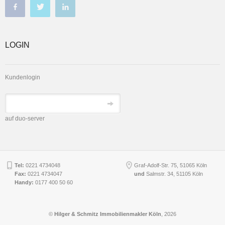
LOGIN
Kundenlogin
auf duo-server
Tel:
0221 4734048
Graf-Adolf-Str. 75, 51065 Köln
Fax:
0221 4734047
und
Salmstr. 34
,
51105
Köln
Handy:
0177 400 50 60
©
Hilger & Schmitz Immobilienmakler Köln
, 2026