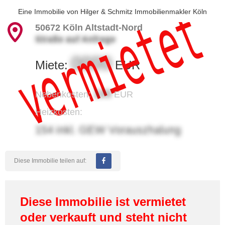
vermietet
Eine Immobilie von
Hilger & Schmitz Immobilienmakler Köln
50672
Köln Altstadt-Nord
Straße auf Anfrage
0000
Miete:
EUR
100
Nebenkosten:
EUR
Heizkosten:
154 inkl. GEW Vorauszhalung
Diese Immobilie teilen auf:
Diese Immobilie ist vermietet
oder verkauft und steht nicht