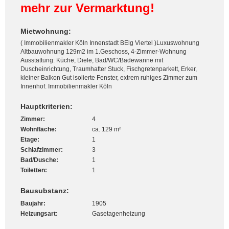
mehr zur Vermarktung!
Mietwohnung:
( Immobilienmakler Köln Innenstadt BElg Viertel )Luxuswohnung
Altbauwohnung 129m2 im 1.Geschoss, 4-Zimmer-Wohnung
Ausstattung: Küche, Diele, Bad/WC/Badewanne mit
Duscheinrichtung, Traumhafter Stuck, Fischgretenparkett, Erker,
kleiner Balkon Gut isolierte Fenster, extrem ruhiges Zimmer zum
Innenhof. Immobilienmakler Köln
Hauptkriterien:
Zimmer:
4
Wohnfläche:
ca. 129 m²
Etage:
1
Schlafzimmer:
3
Bad/Dusche:
1
Toiletten:
1
Bausubstanz:
Baujahr:
1905
Heizungsart:
Gasetagenheizung