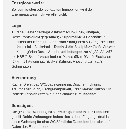
Energieausweis:
Bei vermieteten oder verkauften Immobilien wird der
Energieausweis nicht veröffentlicht.
Lage:
1.Etage, Beste Stadtlage & Infrastruktur • Kiosk, Kneipen,
Restaurants direkt gegenüber; • Supermärkte & Geschäfte in
unmittelbarer Nähe, nur 200m vom Stadtgarten & Grüngürtel-Park
entfernt, • inkl. Basketball-, Tennis-& div. Spielplätze Große Auswahl
an Kindergärten Beste Verkehrsanbindungen zur A1, A3, A4, A57,
etc HBF (1,8km=4 Autominuten), Messe (5km=9Min.), Flughafen
(14km=14 Autominuten), U+S-Bahnen, Friesenplatz - ca. 3-
Gehminuten
Ausstattung:
Küche, Diele, Bad/WC/Badewanne mit Duscheinrichtung,
Traumhafter Stuck, Fischgretenparkett, Erker, kleiner Balkon Gut
isolierte Fenster, extrem ruhiges Zimmer zum Innenhof
Sonstiges:
Die gesamte Wohnung ist ca 250m² groß und ist in 2 Einheiten
geteilt. Beide Wohnungen haben den selben Eingang. Ideal ist
diese Wohnung für eine WG Sämtliche Daten beruhen sich auf
Daten des Eigentümers