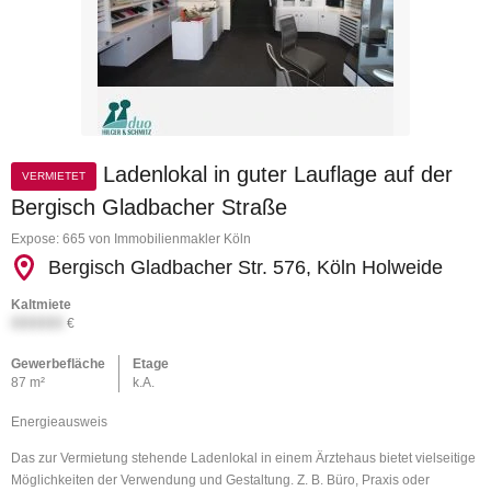
Ladenlokal in guter Lauflage auf der
VERMIETET
Bergisch Gladbacher Straße
Expose: 665 von Immobilienmakler Köln
Bergisch Gladbacher Str. 576, Köln Holweide
Kaltmiete
XXXXXX
€
Gewerbefläche
Etage
87 m²
k.A.
Energieausweis
Das zur Vermietung stehende Ladenlokal in einem Ärztehaus bietet vielseitige
Möglichkeiten der Verwendung und Gestaltung. Z. B. Büro, Praxis oder