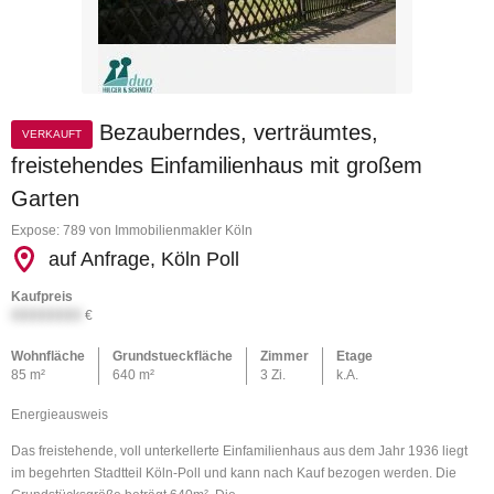
Bezauberndes, verträumtes,
VERKAUFT
freistehendes Einfamilienhaus mit großem
Garten
Expose: 789 von Immobilienmakler Köln
auf Anfrage, Köln Poll
Kaufpreis
XXXXXXXX
€
Wohnfläche
Grundstueckfläche
Zimmer
Etage
85 m²
640 m²
3 Zi.
k.A.
Energieausweis
Das freistehende, voll unterkellerte Einfamilienhaus aus dem Jahr 1936 liegt
im begehrten Stadtteil Köln-Poll und kann nach Kauf bezogen werden. Die