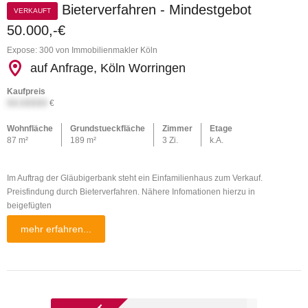
Bieterverfahren - Mindestgebot
VERKAUFT
50.000,-€
Expose: 300 von Immobilienmakler Köln
auf Anfrage, Köln Worringen
Kaufpreis
XX.XXXXX
€
Wohnfläche
Grundstueckfläche
Zimmer
Etage
87 m²
189 m²
3 Zi.
k.A.
Im Auftrag der Gläubigerbank steht ein Einfamilienhaus zum Verkauf.
Preisfindung durch Bieterverfahren. Nähere Infomationen hierzu in
beigefügten
mehr erfahren...