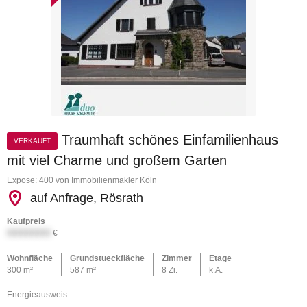
Traumhaft schönes Einfamilienhaus
VERKAUFT
mit viel Charme und großem Garten
Expose: 400 von Immobilienmakler Köln
auf Anfrage, Rösrath
Kaufpreis
XXXXXXXX
€
Wohnfläche
Grundstueckfläche
Zimmer
Etage
300 m²
587 m²
8 Zi.
k.A.
Energieausweis