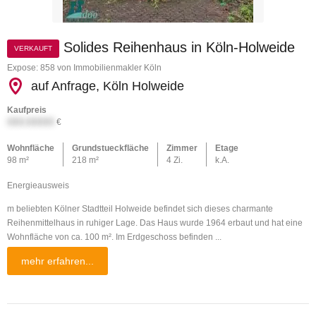
Solides Reihenhaus in Köln-Holweide
VERKAUFT
Expose: 858 von Immobilienmakler Köln
auf Anfrage, Köln Holweide
Kaufpreis
XXX.XXXXX
€
Wohnfläche
Grundstueckfläche
Zimmer
Etage
98 m²
218 m²
4 Zi.
k.A.
Energieausweis
m beliebten Kölner Stadtteil Holweide befindet sich dieses charmante
Reihenmittelhaus in ruhiger Lage. Das Haus wurde 1964 erbaut und hat eine
Wohnfläche von ca. 100 m². Im Erdgeschoss befinden ...
mehr erfahren...