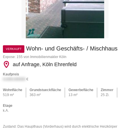
Wohn- und Geschäfts- / Mischhaus
VERKAUFT
Expose: 155 von Immobilienmakler Köln
auf Anfrage, Köln Ehrenfeld
Kaufpreis
X.XXX.XXXXX
€
Wohnfläche
Grundstueckfläche
Gewerbefläche
Zimmer
519 m²
363 m²
13 m²
25 Zi.
Etage
k.A.
Zustand: Das Haupthaus (Vorderhaus) wird durch elektrische Heizkörper