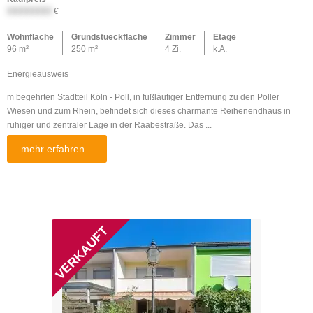
XXXXXXXX
€
Wohnfläche
Grundstueckfläche
Zimmer
Etage
96 m²
250 m²
4 Zi.
k.A.
Energieausweis
m begehrten Stadtteil Köln - Poll, in fußläufiger Entfernung zu den Poller
Wiesen und zum Rhein, befindet sich dieses charmante Reihenendhaus in
ruhiger und zentraler Lage in der Raabestraße. Das ...
mehr erfahren...