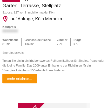
Garten, Terrasse, Stellplatz
Expose: 827 von Immobilienmakler Köln
auf Anfrage, Köln Merheim
Kaufpreis
XXXXXXXX
€
Wohnfläche
Grundstueckfläche
Zimmer
Etage
81 m²
134 m²
2 Zi.
k.A.
Energieausweis
Treten Sie ein in ein l(i)ebenswertes Reihenmittelhaus für Singles, Paare oder
die kleine Familie. Das 2009 unter Einhaltung der Richtlinien für ein
"Energieeffizienhaus 55" erbaute Haus bietet so ...
mehr erfahren...