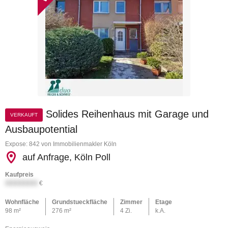
Solides Reihenhaus mit Garage und
VERKAUFT
Ausbaupotential
Expose: 842 von Immobilienmakler Köln
auf Anfrage, Köln Poll
Kaufpreis
XXXXXXXX
€
Wohnfläche
Grundstueckfläche
Zimmer
Etage
98 m²
276 m²
4 Zi.
k.A.