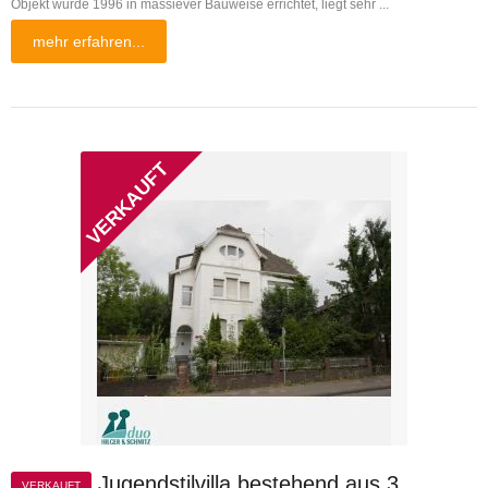
Objekt wurde 1996 in massiever Bauweise errichtet, liegt sehr ...
mehr erfahren...
Jugendstilvilla bestehend aus 3
VERKAUFT